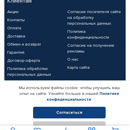
Клиентам
Акции
Согласие посетителя сайта
на обработку
Контакты
персональных данных
Оплата
Политика
Доставка
конфиденциальности
Обмен и возврат
Согласие на получение
рекламы
Гарантия
О нас
Договор-оферта
Карта сайта
Политика обработки
персональных данных
Партнерам
Мы используем файлы cookie, чтобы улучшить ваш
опыт на сайте. Узнайте больше в нашей
Политике
Корпоративным клиентам
Реквизиты компании
конфиденциальности
.
Поставщикам
Согласиться
Отклонить
© КАМАЗ ЦЕНТР ДОНЕЦК, 2015-2026. Все права защищены.