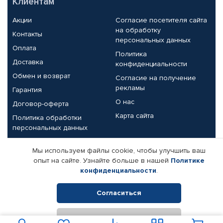
Клиентам
Акции
Согласие посетителя сайта
на обработку
Контакты
персональных данных
Оплата
Политика
Доставка
конфиденциальности
Обмен и возврат
Согласие на получение
рекламы
Гарантия
О нас
Договор-оферта
Карта сайта
Политика обработки
персональных данных
Партнерам
Мы используем файлы cookie, чтобы улучшить ваш
опыт на сайте. Узнайте больше в нашей
Политике
Корпоративным клиентам
Реквизиты компании
конфиденциальности
.
Поставщикам
Согласиться
Отклонить
© КАМАЗ ЦЕНТР ДОНЕЦК, 2015-2026. Все права защищены.