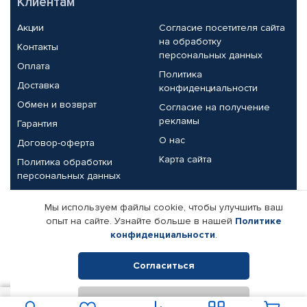
Клиентам
Акции
Согласие посетителя сайта
на обработку
Контакты
персональных данных
Оплата
Политика
Доставка
конфиденциальности
Обмен и возврат
Согласие на получение
рекламы
Гарантия
О нас
Договор-оферта
Карта сайта
Политика обработки
персональных данных
Партнерам
Мы используем файлы cookie, чтобы улучшить ваш
опыт на сайте. Узнайте больше в нашей
Политике
Корпоративным клиентам
Реквизиты компании
конфиденциальности
.
Поставщикам
Согласиться
Отклонить
© КАМАЗ ЦЕНТР ДОНЕЦК, 2015-2026. Все права защищены.