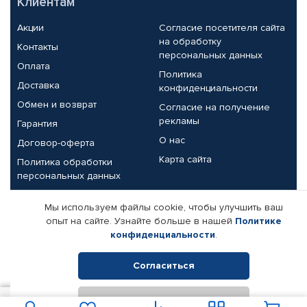
Клиентам
Акции
Согласие посетителя сайта
на обработку
Контакты
персональных данных
Оплата
Политика
Доставка
конфиденциальности
Обмен и возврат
Согласие на получение
рекламы
Гарантия
О нас
Договор-оферта
Карта сайта
Политика обработки
персональных данных
Партнерам
Мы используем файлы cookie, чтобы улучшить ваш
опыт на сайте. Узнайте больше в нашей
Политике
Корпоративным клиентам
Реквизиты компании
конфиденциальности
.
Поставщикам
Согласиться
Отклонить
© КАМАЗ ЦЕНТР ДОНЕЦК, 2015-2026. Все права защищены.