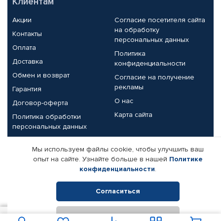
Клиентам
Акции
Согласие посетителя сайта
на обработку
Контакты
персональных данных
Оплата
Политика
Доставка
конфиденциальности
Обмен и возврат
Согласие на получение
рекламы
Гарантия
О нас
Договор-оферта
Карта сайта
Политика обработки
персональных данных
Партнерам
Мы используем файлы cookie, чтобы улучшить ваш
опыт на сайте. Узнайте больше в нашей
Политике
Корпоративным клиентам
Реквизиты компании
конфиденциальности
.
Поставщикам
Согласиться
Отклонить
© КАМАЗ ЦЕНТР ДОНЕЦК, 2015-2026. Все права защищены.