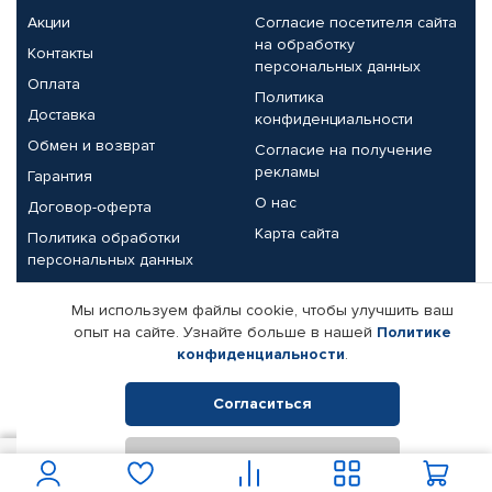
Акции
Согласие посетителя сайта
на обработку
Контакты
персональных данных
Оплата
Политика
Доставка
конфиденциальности
Обмен и возврат
Согласие на получение
рекламы
Гарантия
О нас
Договор-оферта
Карта сайта
Политика обработки
персональных данных
Партнерам
Мы используем файлы cookie, чтобы улучшить ваш
опыт на сайте. Узнайте больше в нашей
Политике
Корпоративным клиентам
Реквизиты компании
конфиденциальности
.
Поставщикам
Согласиться
Отклонить
© КАМАЗ ЦЕНТР ДОНЕЦК, 2015-2026. Все права защищены.
1 650
В корзину
Интернет-магазин автомобильных товаров Автопрофи.