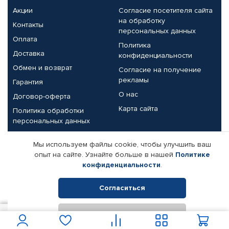
Акции
Согласие посетителя сайта
на обработку
Контакты
персональных данных
Оплата
Политика
Доставка
конфиденциальности
Обмен и возврат
Согласие на получение
рекламы
Гарантия
О нас
Договор-оферта
Карта сайта
Политика обработки
персональных данных
Партнерам
Мы используем файлы cookie, чтобы улучшить ваш
опыт на сайте. Узнайте больше в нашей
Политике
Корпоративным клиентам
Реквизиты компании
конфиденциальности
.
Поставщикам
Согласиться
Отклонить
© КАМАЗ ЦЕНТР ДОНЕЦК, 2015-2026. Все права защищены.
800
В корзину
Интернет-магазин автомобильных товаров Автопрофи.