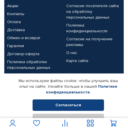
Акции
Согласие посетителя сайта
на обработку
Контакты
персональных данных
Оплата
Политика
Доставка
конфиденциальности
Обмен и возврат
Согласие на получение
рекламы
Гарантия
О нас
Договор-оферта
Карта сайта
Политика обработки
персональных данных
Партнерам
Мы используем файлы cookie, чтобы улучшить ваш
опыт на сайте. Узнайте больше в нашей
Политике
Корпоративным клиентам
Реквизиты компании
конфиденциальности
.
Поставщикам
Согласиться
Отклонить
© КАМАЗ ЦЕНТР ДОНЕЦК, 2015-2026. Все права защищены.
Интернет-магазин автомобильных товаров Автопрофи.