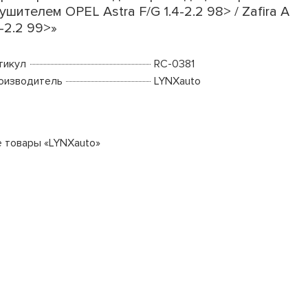
ушителем OPEL Astra F/G 1.4-2.2 98> / Zafira A
6-2.2 99>»
тикул
RC-0381
оизводитель
LYNXauto
е товары «LYNXauto»