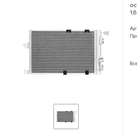
ос
1.
Ар
Пр
Вс