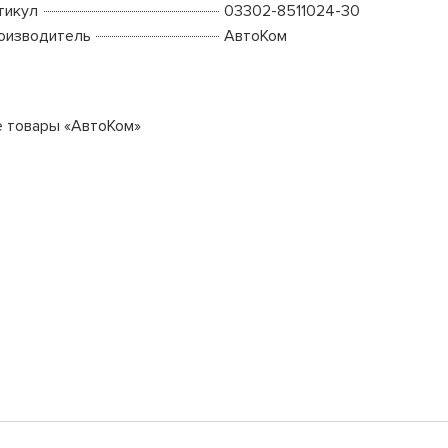
тикул
03302-8511024-30
оизводитель
АвтоКом
е товары «АвтоКом»