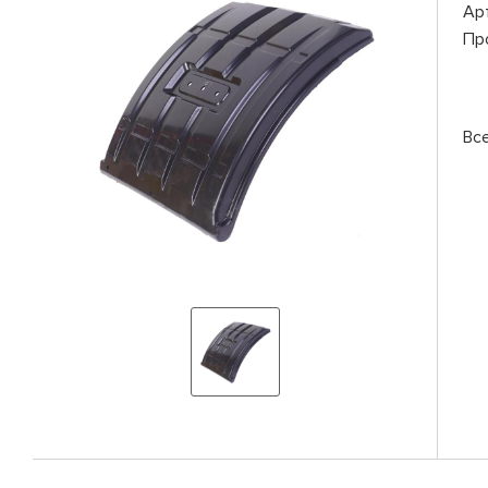
Ар
Пр
Вс