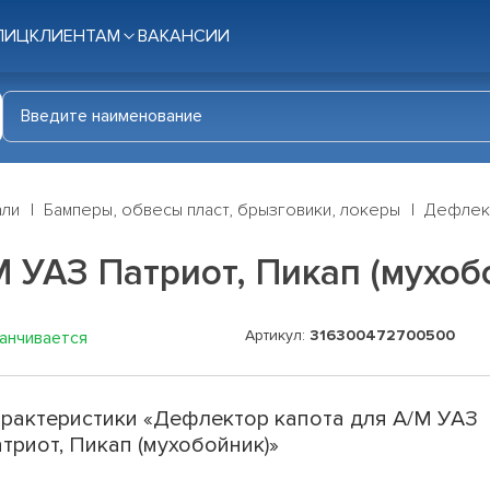
ЛИЦ
КЛИЕНТАМ
ВАКАНСИИ
али
Бамперы, обвесы пласт, брызговики, локеры
Дефлект
 УАЗ Патриот, Пикап (мухоб
Артикул:
316300472700500
канчивается
рактеристики «Дефлектор капота для А/М УАЗ
триот, Пикап (мухобойник)»