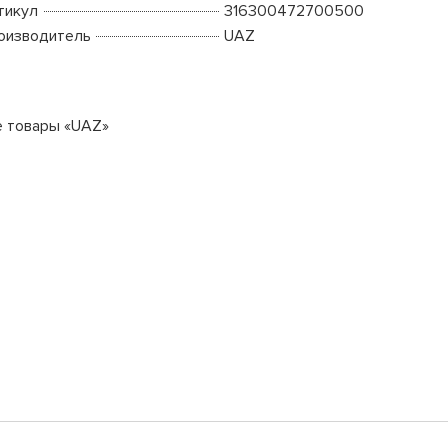
тикул
316300472700500
оизводитель
UAZ
е товары «UAZ»