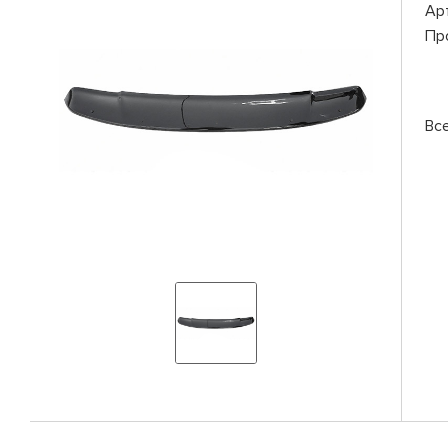
Ар
Пр
Вс