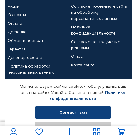
Акции
Согласие посетителя сайта
на обработку
Контакты
персональных данных
Оплата
Политика
Доставка
конфиденциальности
Обмен и возврат
Согласие на получение
рекламы
Гарантия
О нас
Договор-оферта
Карта сайта
Политика обработки
персональных данных
Партнерам
Мы используем файлы cookie, чтобы улучшить ваш
опыт на сайте. Узнайте больше в нашей
Политике
Корпоративным клиентам
Реквизиты компании
конфиденциальности
.
Поставщикам
Согласиться
Отклонить
© КАМАЗ ЦЕНТР ДОНЕЦК, 2015-2026. Все права защищены.
7 812
В корзину
Интернет-магазин автомобильных товаров Автопрофи.