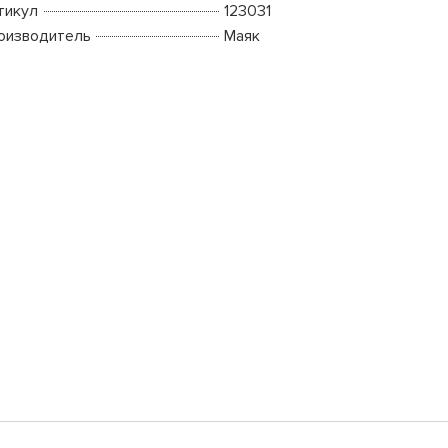
тикул
123031
оизводитель
Маяк