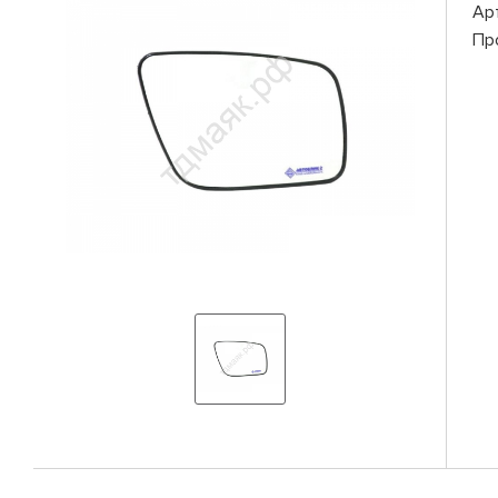
Ар
Пр