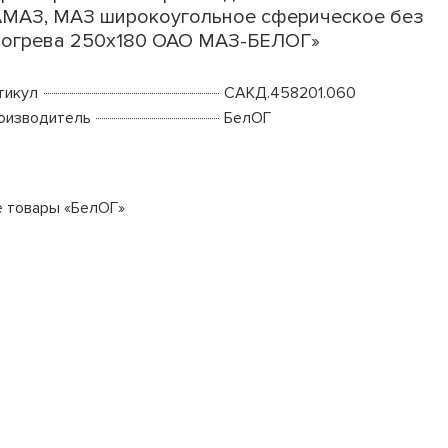
МАЗ, МАЗ широкоугольное сферическое без
огрева 250х180 ОАО МАЗ-БЕЛОГ»
тикул
САКД.458201.060
оизводитель
БелОГ
е товары «БелОГ»