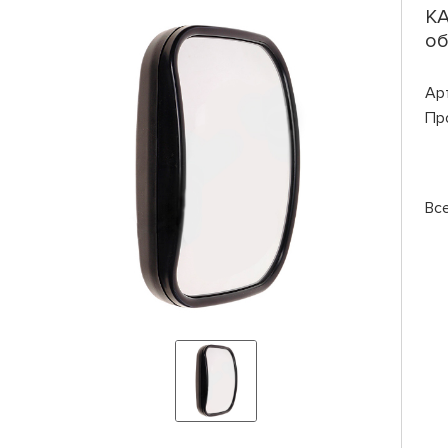
КА
об
Ар
Пр
Вс