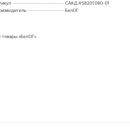
тикул
САКД.458201.080-01
оизводитель
БелОГ
е товары «БелОГ»