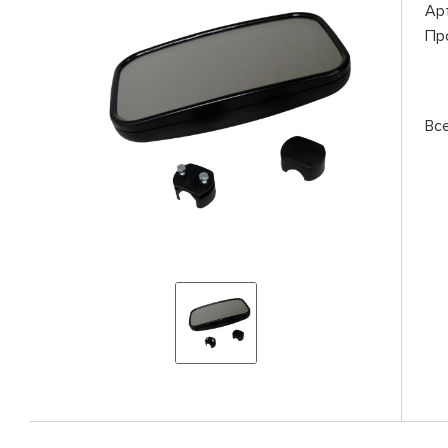
Ар
Пр
Вс