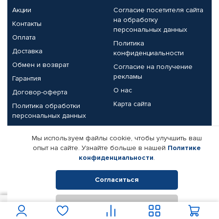
Акции
Согласие посетителя сайта
на обработку
Контакты
персональных данных
Оплата
Политика
Доставка
конфиденциальности
Обмен и возврат
Согласие на получение
рекламы
Гарантия
О нас
Договор-оферта
Карта сайта
Политика обработки
персональных данных
Партнерам
Мы используем файлы cookie, чтобы улучшить ваш
опыт на сайте. Узнайте больше в нашей
Политике
Корпоративным клиентам
Реквизиты компании
конфиденциальности
.
Поставщикам
Согласиться
Отклонить
© КАМАЗ ЦЕНТР ДОНЕЦК, 2015-2026. Все права защищены.
663
В корзину
Интернет-магазин автомобильных товаров Автопрофи.