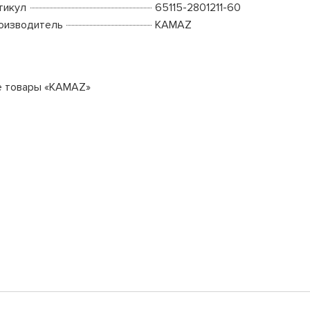
тикул
65115-2801211-60
оизводитель
KAMAZ
е товары «KAMAZ»