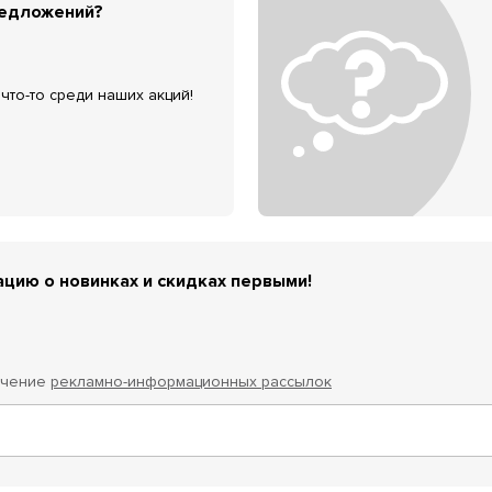
редложений?
что-то среди наших акций!
цию о новинках и скидках первыми!
учение
рекламно-информационных рассылок