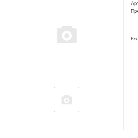
Ар
Пр
Вс