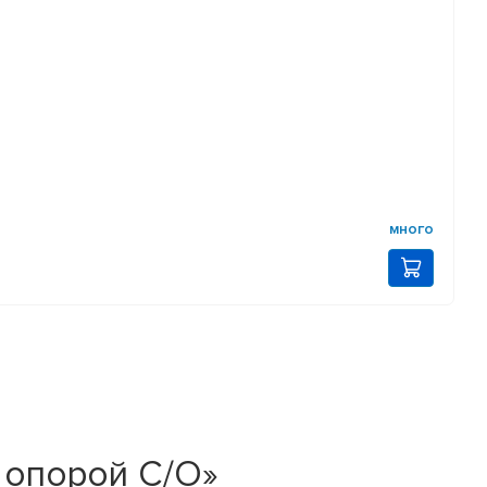
много
 опорой С/О»