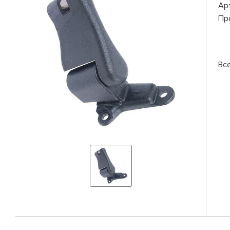
Ар
Пр
Вс