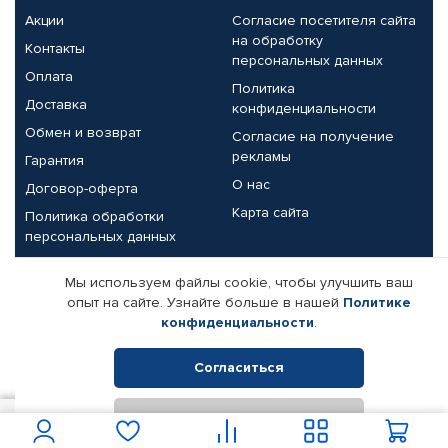
Акции
Согласие посетителя сайта
на обработку
Контакты
персональных данных
Оплата
Политика
Доставка
конфиденциальности
Обмен и возврат
Согласие на получение
рекламы
Гарантия
О нас
Договор-оферта
Карта сайта
Политика обработки
персональных данных
Партнерам
Мы используем файлы cookie, чтобы улучшить ваш
опыт на сайте. Узнайте больше в нашей
Политике
Корпоративным клиентам
Реквизиты компании
конфиденциальности
.
Поставщикам
Согласиться
Отклонить
© КАМАЗ ЦЕНТР ДОНЕЦК, 2015-2026. Все права защищены.
2 402
В корзину
Интернет-магазин автомобильных товаров Автопрофи.