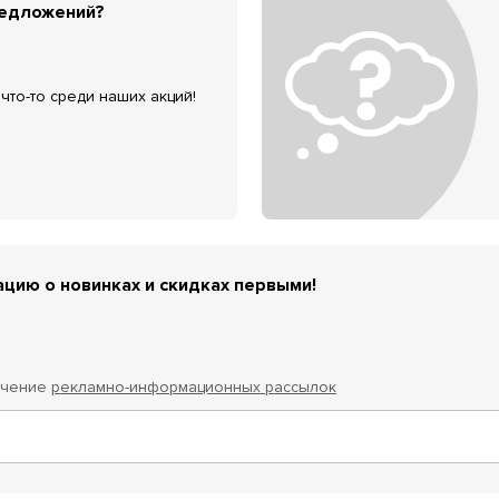
редложений?
что-то среди наших акций!
цию о новинках и скидках первыми!
учение
рекламно-информационных рассылок