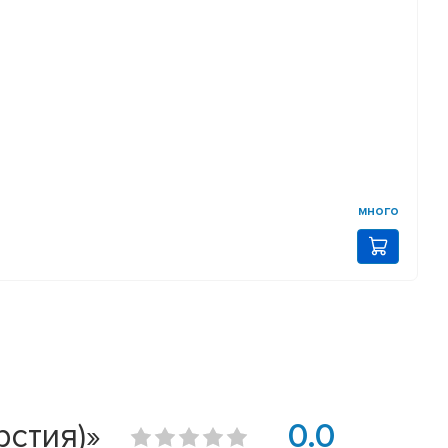
много
стия)»
0.0