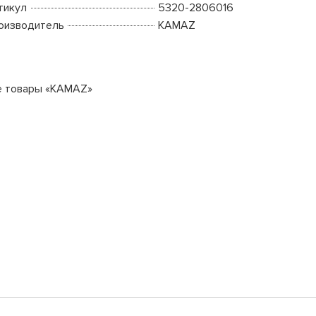
тикул
5320-2806016
оизводитель
KAMAZ
е товары «KAMAZ»