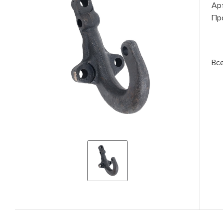
Ар
Пр
Вс