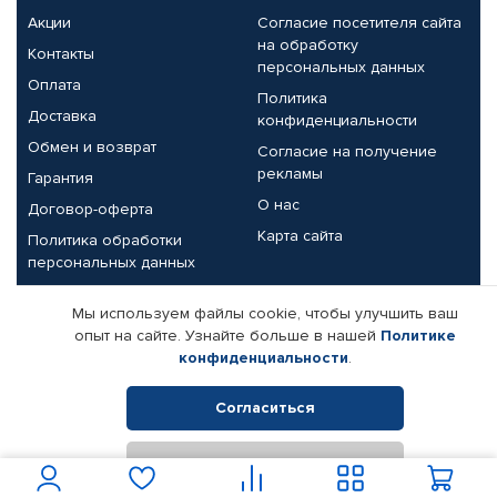
Акции
Согласие посетителя сайта
на обработку
Контакты
персональных данных
Оплата
Политика
Доставка
конфиденциальности
Обмен и возврат
Согласие на получение
рекламы
Гарантия
О нас
Договор-оферта
Карта сайта
Политика обработки
персональных данных
Партнерам
Мы используем файлы cookie, чтобы улучшить ваш
опыт на сайте. Узнайте больше в нашей
Политике
Корпоративным клиентам
Реквизиты компании
конфиденциальности
.
Поставщикам
Согласиться
Отклонить
© КАМАЗ ЦЕНТР ДОНЕЦК, 2015-2026. Все права защищены.
Интернет-магазин автомобильных товаров Автопрофи.