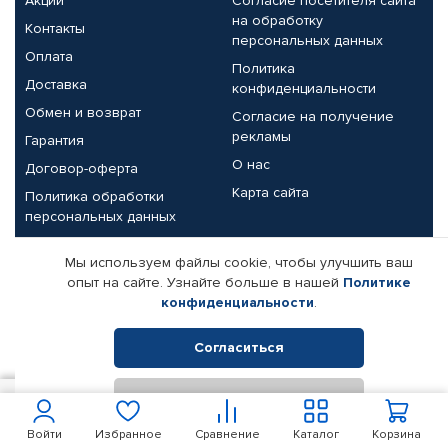
Акции
Согласие посетителя сайта
на обработку
Контакты
персональных данных
Оплата
Политика
Доставка
конфиденциальности
Обмен и возврат
Согласие на получение
рекламы
Гарантия
О нас
Договор-оферта
Карта сайта
Политика обработки
персональных данных
Партнерам
Мы используем файлы cookie, чтобы улучшить ваш
опыт на сайте. Узнайте больше в нашей
Политике
Корпоративным клиентам
Реквизиты компании
конфиденциальности
.
Поставщикам
Согласиться
Отклонить
© КАМАЗ ЦЕНТР ДОНЕЦК, 2015-2026. Все права защищены.
4 213
В корзину
Интернет-магазин автомобильных товаров Автопрофи.
Войти
Избранное
Сравнение
Каталог
Корзина