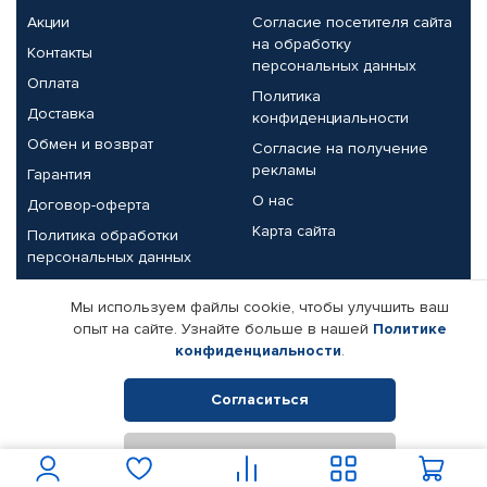
Акции
Согласие посетителя сайта
на обработку
Контакты
персональных данных
Оплата
Политика
Доставка
конфиденциальности
Обмен и возврат
Согласие на получение
рекламы
Гарантия
О нас
Договор-оферта
Карта сайта
Политика обработки
персональных данных
Партнерам
Мы используем файлы cookie, чтобы улучшить ваш
опыт на сайте. Узнайте больше в нашей
Политике
Корпоративным клиентам
Реквизиты компании
конфиденциальности
.
Поставщикам
Согласиться
Отклонить
© КАМАЗ ЦЕНТР ДОНЕЦК, 2015-2026. Все права защищены.
Интернет-магазин автомобильных товаров Автопрофи.