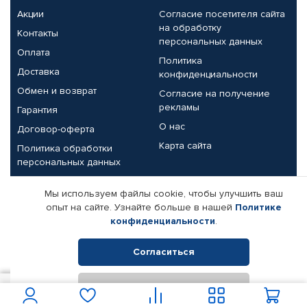
Акции
Согласие посетителя сайта
на обработку
Контакты
персональных данных
Оплата
Политика
Доставка
конфиденциальности
Обмен и возврат
Согласие на получение
рекламы
Гарантия
О нас
Договор-оферта
Карта сайта
Политика обработки
персональных данных
Партнерам
Мы используем файлы cookie, чтобы улучшить ваш
опыт на сайте. Узнайте больше в нашей
Политике
Корпоративным клиентам
Реквизиты компании
конфиденциальности
.
Поставщикам
Согласиться
Отклонить
© КАМАЗ ЦЕНТР ДОНЕЦК, 2015-2026. Все права защищены.
2 112
В корзину
Интернет-магазин автомобильных товаров Автопрофи.