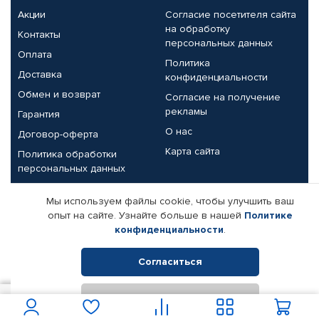
Акции
Согласие посетителя сайта
на обработку
Контакты
персональных данных
Оплата
Политика
Доставка
конфиденциальности
Обмен и возврат
Согласие на получение
рекламы
Гарантия
О нас
Договор-оферта
Карта сайта
Политика обработки
персональных данных
Партнерам
Мы используем файлы cookie, чтобы улучшить ваш
опыт на сайте. Узнайте больше в нашей
Политике
Корпоративным клиентам
Реквизиты компании
конфиденциальности
.
Поставщикам
Согласиться
Отклонить
© КАМАЗ ЦЕНТР ДОНЕЦК, 2015-2026. Все права защищены.
860
В корзину
Интернет-магазин автомобильных товаров Автопрофи.