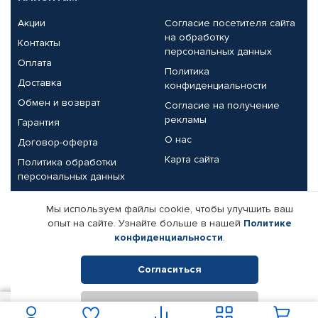
Акции
Согласие посетителя сайта
на обработку
Контакты
персональных данных
Оплата
Политика
Доставка
конфиденциальности
Обмен и возврат
Согласие на получение
рекламы
Гарантия
О нас
Договор-оферта
Карта сайта
Политика обработки
персональных данных
Партнерам
Мы используем файлы cookie, чтобы улучшить ваш
опыт на сайте. Узнайте больше в нашей
Политике
Корпоративным клиентам
Реквизиты компании
конфиденциальности
.
Поставщикам
Согласиться
Отклонить
© КАМАЗ ЦЕНТР ДОНЕЦК, 2015-2026. Все права защищены.
В корзину