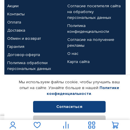
Акции
Согласие посетителя сайта
на обработку
Контакты
персональных данных
Оплата
Политика
Доставка
конфиденциальности
Обмен и возврат
Согласие на получение
рекламы
Гарантия
О нас
Договор-оферта
Карта сайта
Политика обработки
персональных данных
Партнерам
Мы используем файлы cookie, чтобы улучшить ваш
опыт на сайте. Узнайте больше в нашей
Политике
Корпоративным клиентам
Реквизиты компании
конфиденциальности
.
Поставщикам
Согласиться
Отклонить
© КАМАЗ ЦЕНТР ДОНЕЦК, 2015-2026. Все права защищены.
998
В корзину
Интернет-магазин автомобильных товаров Автопрофи.