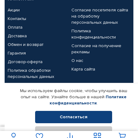
Акции
Согласие посетителя сайта
на обработку
Контакты
персональных данных
Оплата
Политика
Доставка
конфиденциальности
Обмен и возврат
Согласие на получение
рекламы
Гарантия
О нас
Договор-оферта
Карта сайта
Политика обработки
персональных данных
Партнерам
Мы используем файлы cookie, чтобы улучшить ваш
опыт на сайте. Узнайте больше в нашей
Политике
Корпоративным клиентам
Реквизиты компании
конфиденциальности
.
Поставщикам
Согласиться
Отклонить
© КАМАЗ ЦЕНТР ДОНЕЦК, 2015-2026. Все права защищены.
В корзину