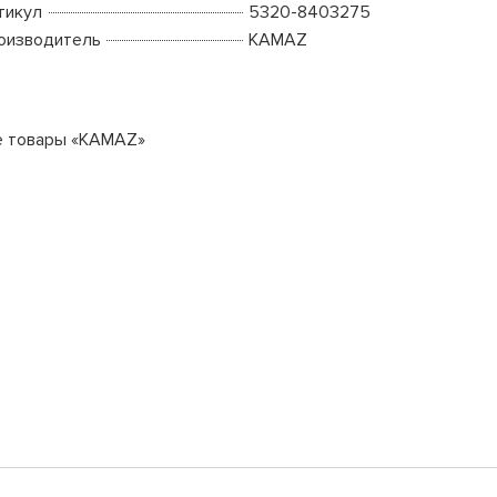
тикул
5320-8403275
оизводитель
KAMAZ
е товары «KAMAZ»