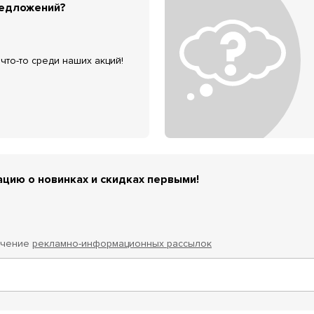
редложений?
что-то среди наших акций!
цию о новинках и скидках первыми!
учение
рекламно-информационных рассылок