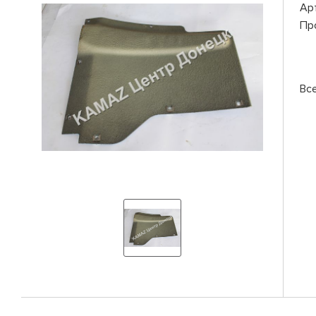
Ар
Пр
Вс