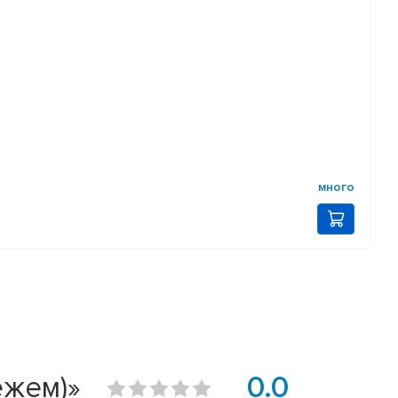
много
ежем)»
0.0