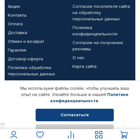
Акции
Согласие посетителя сайта
на обработку
Контакты
персональных данных
Оплата
Политика
Доставка
конфиденциальности
Обмен и возврат
Согласие на получение
рекламы
Гарантия
О нас
Договор-оферта
Карта сайта
Политика обработки
персональных данных
Партнерам
Мы используем файлы cookie, чтобы улучшить ваш
опыт на сайте. Узнайте больше в нашей
Политике
Корпоративным клиентам
Реквизиты компании
конфиденциальности
.
Поставщикам
Согласиться
Отклонить
© КАМАЗ ЦЕНТР ДОНЕЦК, 2015-2026. Все права защищены.
2 439
В корзину
Интернет-магазин автомобильных товаров Автопрофи.