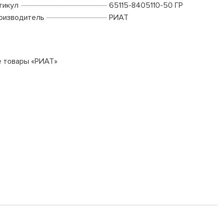
тикул
65115-8405110-50 ГР
оизводитель
РИАТ
е товары «РИАТ»