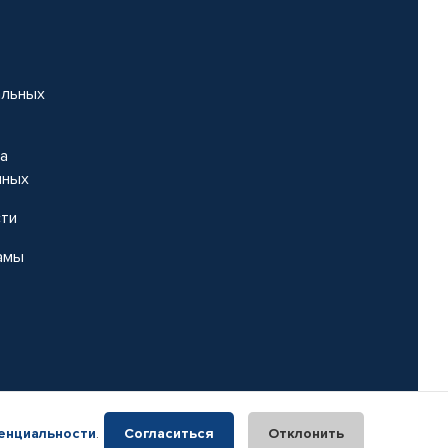
альных
на
нных
сти
амы
енциальности
.
Согласиться
Отклонить