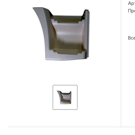
Ар
Пр
Вс