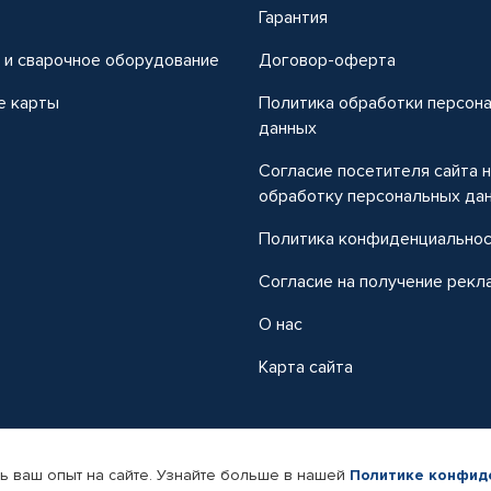
т
Гарантия
 и сварочное оборудование
Договор-оферта
е карты
Политика обработки персон
данных
Согласие посетителя сайта 
обработку персональных да
Политика конфиденциально
Согласие на получение рекл
О нас
Карта сайта
ь ваш опыт на сайте. Узнайте больше в нашей
Политике конфид
-магазин автомобильных товаров Автопрофи.