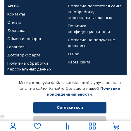
Акции
Согласие посетителя сайта
на обработку
Контакты
персональных данных
Оплата
Политика
Доставка
конфиденциальности
Обмен и возврат
Согласие на получение
рекламы
Гарантия
О нас
Договор-оферта
Карта сайта
Политика обработки
персональных данных
Партнерам
Мы используем файлы cookie, чтобы улучшить ваш
опыт на сайте. Узнайте больше в нашей
Политике
Корпоративным клиентам
Реквизиты компании
конфиденциальности
.
Поставщикам
Согласиться
Отклонить
© КАМАЗ ЦЕНТР ДОНЕЦК, 2015-2026. Все права защищены.
42
В корзину
Интернет-магазин автомобильных товаров Автопрофи.