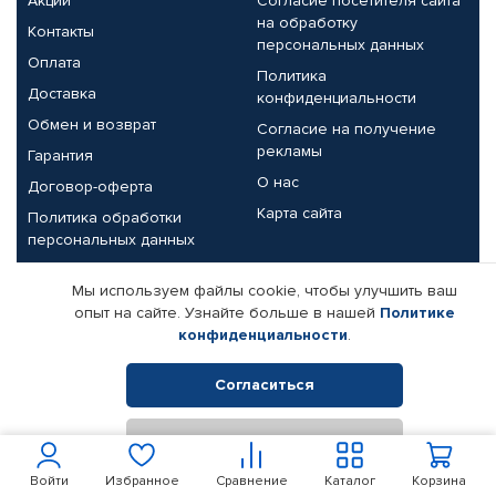
Акции
Согласие посетителя сайта
на обработку
Контакты
персональных данных
Оплата
Политика
Доставка
конфиденциальности
Обмен и возврат
Согласие на получение
рекламы
Гарантия
О нас
Договор-оферта
Карта сайта
Политика обработки
персональных данных
Партнерам
Мы используем файлы cookie, чтобы улучшить ваш
опыт на сайте. Узнайте больше в нашей
Политике
Корпоративным клиентам
Реквизиты компании
конфиденциальности
.
Поставщикам
Согласиться
Отклонить
© КАМАЗ ЦЕНТР ДОНЕЦК, 2015-2026. Все права защищены.
Интернет-магазин автомобильных товаров Автопрофи.
Войти
Избранное
Сравнение
Каталог
Корзина