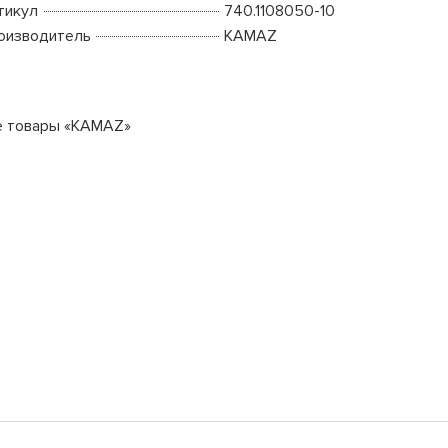
тикул
740.1108050-10
оизводитель
KAMAZ
е товары «KAMAZ»