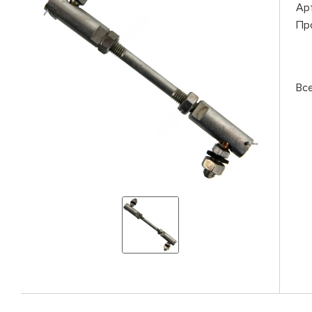
Ар
Пр
Вс