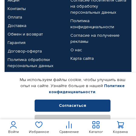
Акции
Согласие посетителя сайта
на обработку
Контакты
персональных данных
Оплата
Политика
Доставка
конфиденциальности
Обмен и возврат
Согласие на получение
рекламы
Гарантия
О нас
Договор-оферта
Карта сайта
Политика обработки
персональных данных
Партнерам
Мы используем файлы cookie, чтобы улучшить ваш
опыт на сайте. Узнайте больше в нашей
Политике
Корпоративным клиентам
Реквизиты компании
конфиденциальности
.
Поставщикам
Согласиться
Отклонить
© КАМАЗ ЦЕНТР ДОНЕЦК, 2015-2026. Все права защищены.
Интернет-магазин автомобильных товаров Автопрофи.
Войти
Избранное
Сравнение
Каталог
Корзина