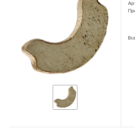
Ар
Пр
Вс