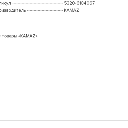
тикул
5320-6104067
оизводитель
KAMAZ
е товары «KAMAZ»