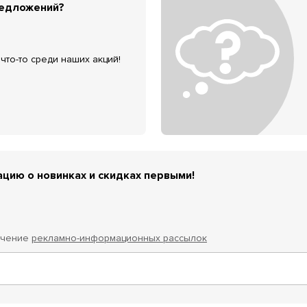
редложений?
что-то среди наших акций!
цию о новинках и скидках первыми!
учение
рекламно-информационных рассылок