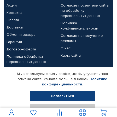
Акции
Согласие посетителя сайта
на обработку
Контакты
персональных данных
Оплата
Политика
Доставка
конфиденциальности
Обмен и возврат
Согласие на получение
рекламы
Гарантия
О нас
Договор-оферта
Карта сайта
Политика обработки
персональных данных
Партнерам
Мы используем файлы cookie, чтобы улучшить ваш
опыт на сайте. Узнайте больше в нашей
Политике
Корпоративным клиентам
Реквизиты компании
конфиденциальности
.
Поставщикам
Согласиться
Отклонить
© КАМАЗ ЦЕНТР ДОНЕЦК, 2015-2026. Все права защищены.
Интернет-магазин автомобильных товаров Автопрофи.