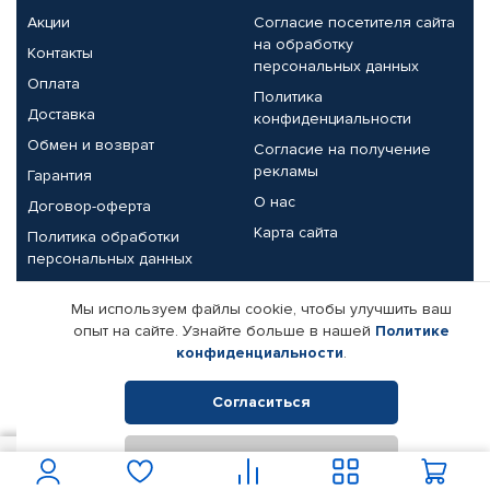
Акции
Согласие посетителя сайта
на обработку
Контакты
персональных данных
Оплата
Политика
Доставка
конфиденциальности
Обмен и возврат
Согласие на получение
рекламы
Гарантия
О нас
Договор-оферта
Карта сайта
Политика обработки
персональных данных
Партнерам
Мы используем файлы cookie, чтобы улучшить ваш
опыт на сайте. Узнайте больше в нашей
Политике
Корпоративным клиентам
Реквизиты компании
конфиденциальности
.
Поставщикам
Согласиться
Отклонить
© КАМАЗ ЦЕНТР ДОНЕЦК, 2015-2026. Все права защищены.
1 652
В корзину
Интернет-магазин автомобильных товаров Автопрофи.