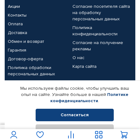
Акции
Согласие посетителя сайта
на обработку
Контакты
персональных данных
Оплата
Политика
Доставка
конфиденциальности
Обмен и возврат
Согласие на получение
рекламы
Гарантия
О нас
Договор-оферта
Карта сайта
Политика обработки
персональных данных
Партнерам
Мы используем файлы cookie, чтобы улучшить ваш
опыт на сайте. Узнайте больше в нашей
Политике
Корпоративным клиентам
Реквизиты компании
конфиденциальности
.
Поставщикам
Согласиться
Отклонить
© КАМАЗ ЦЕНТР ДОНЕЦК, 2015-2026. Все права защищены.
6 975
В корзину
Интернет-магазин автомобильных товаров Автопрофи.