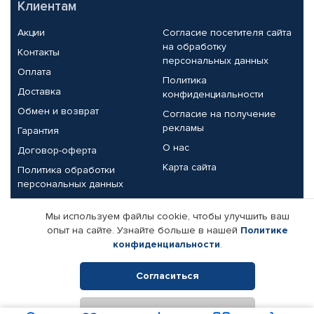
Клиентам
Акции
Согласие посетителя сайта
на обработку
Контакты
персональных данных
Оплата
Политика
Доставка
конфиденциальности
Обмен и возврат
Согласие на получение
рекламы
Гарантия
О нас
Договор-оферта
Карта сайта
Политика обработки
персональных данных
Партнерам
Мы используем файлы cookie, чтобы улучшить ваш
опыт на сайте. Узнайте больше в нашей
Политике
Корпоративным клиентам
Реквизиты компании
конфиденциальности
.
Поставщикам
Согласиться
Отклонить
© КАМАЗ ЦЕНТР ДОНЕЦК, 2015-2026. Все права защищены.