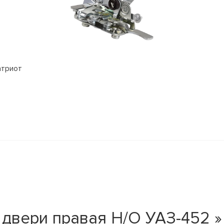
атриот
двери правая Н/О УАЗ-452 »