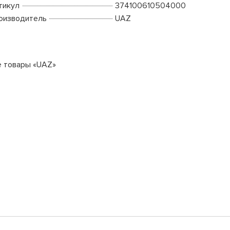
тикул
374100610504000
оизводитель
UAZ
е товары «UAZ»