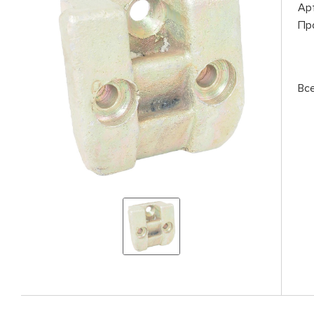
Ар
Пр
Вс