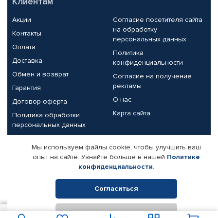
Клиентам
Акции
Согласие посетителя сайта
на обработку
Контакты
персональных данных
Оплата
Политика
Доставка
конфиденциальности
Обмен и возврат
Согласие на получение
рекламы
Гарантия
О нас
Договор-оферта
Карта сайта
Политика обработки
персональных данных
Партнерам
Мы используем файлы cookie, чтобы улучшить ваш
опыт на сайте. Узнайте больше в нашей
Политике
Корпоративным клиентам
Реквизиты компании
конфиденциальности
.
Поставщикам
Согласиться
Отклонить
© КАМАЗ ЦЕНТР ДОНЕЦК, 2015-2026. Все права защищены.