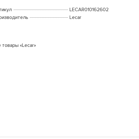
тикул
LECAR010162602
оизводитель
Lecar
е товары «Lecar»