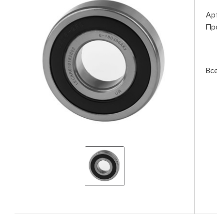
Ар
Пр
Вс