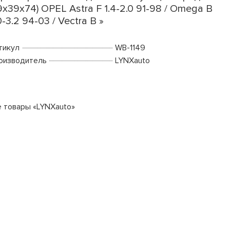
9x39x74) OPEL Astra F 1.4-2.0 91-98 / Omega B
0-3.2 94-03 / Vectra B »
тикул
WB-1149
оизводитель
LYNXauto
е товары «LYNXauto»