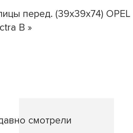
ы перед. (39x39x74) OPEL Ast
tra B »
давно смотрели