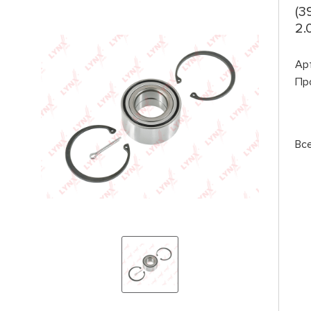
(3
2.
Ар
Пр
Вс