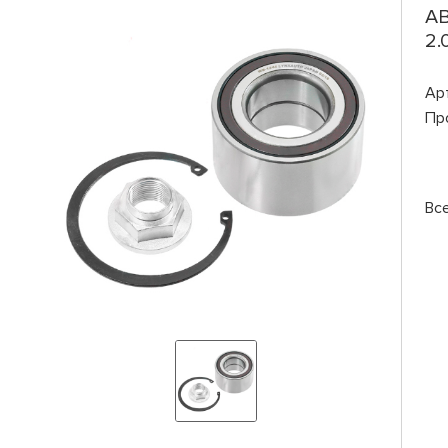
AB
2.
Ар
Пр
Вс