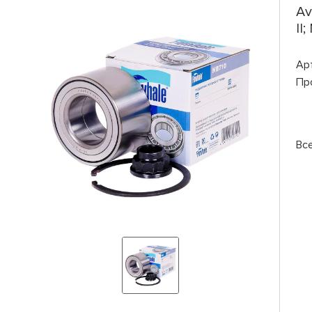
Av
II
Ар
Пр
Вс