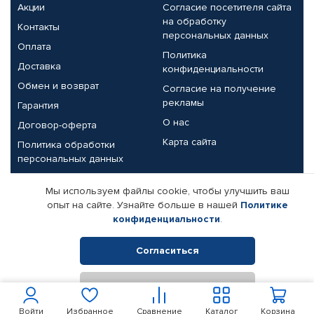
Акции
Согласие посетителя сайта
на обработку
Контакты
персональных данных
Оплата
Политика
Доставка
конфиденциальности
Обмен и возврат
Согласие на получение
рекламы
Гарантия
О нас
Договор-оферта
Карта сайта
Политика обработки
персональных данных
Партнерам
Мы используем файлы cookie, чтобы улучшить ваш
опыт на сайте. Узнайте больше в нашей
Политике
Корпоративным клиентам
Реквизиты компании
конфиденциальности
.
Поставщикам
Согласиться
Отклонить
© КАМАЗ ЦЕНТР ДОНЕЦК, 2015-2026. Все права защищены.
Интернет-магазин автомобильных товаров Автопрофи.
Войти
Избранное
Сравнение
Каталог
Корзина