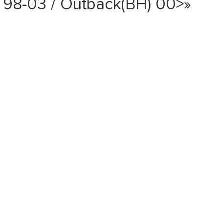
98-03 / Outback(BH) 00>»