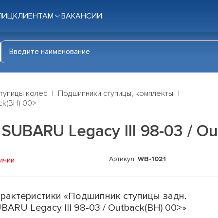
ЛИЦ
КЛИЕНТАМ
ВАКАНСИИ
тупицы колес
Подшипники ступицы, комплекты
ck(BH) 00>
UBARU Legacy III 98-03 / Ou
Артикул:
WB-1021
ичии
рактеристики «Подшипник ступицы задн.
BARU Legacy III 98-03 / Outback(BH) 00>»