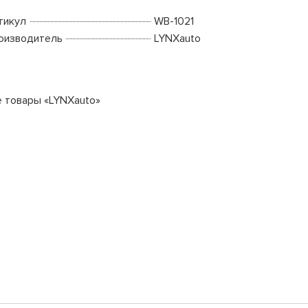
тикул
WB-1021
оизводитель
LYNXauto
е товары «LYNXauto»