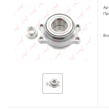
Ар
Пр
Вс