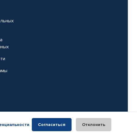
альных
на
нных
сти
амы
енциальности
.
Согласиться
Отклонить