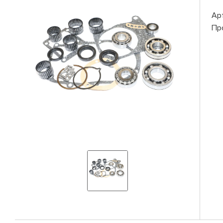
Ар
Пр