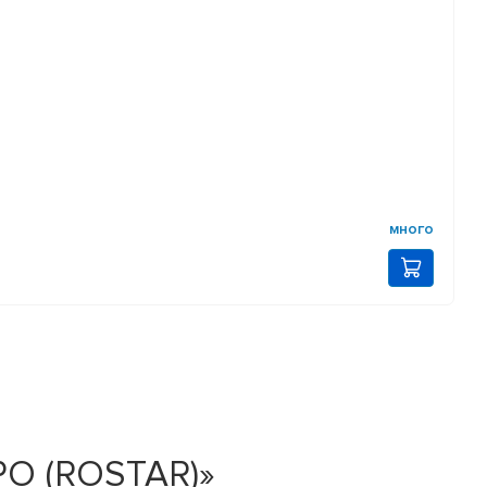
много
РО (ROSTAR)»