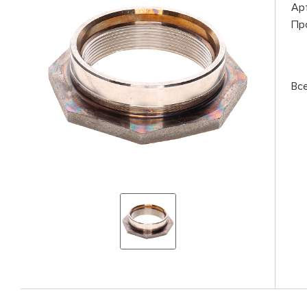
Ар
Пр
Вс