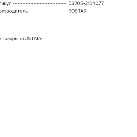
тикул
53205-3104077
оизводитель
ROSTAR
е товары «ROSTAR»